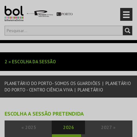
Olá,
iniciar sessão
PT
0
CARRINHO
2
»
ESCOLHA DA SESSÃO
EVENTOS
PLANETÁRIO DO PORTO- SOMOS OS GUARDIÕES
|
PLANETÁRIO
CARTÕES
DO PORTO - CENTRO CIÊNCIA VIVA
|
PLANETÁRIO
PRODUTOS
ESCOLHA A SESSÃO PRETENDIDA
«
2025
2026
2027
»