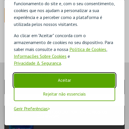
funcionamento do site e, com o seu consentimento,
cookies que nos ajudam a personalizar a sua
ANTERIOR
experiência e a perceber como a plataforma é
utilizada pelos nossos visitantes.
DISPONÍVEL
Ao clicar em "Aceitar" concorda com o
POUCO DISPONÍVEL
ESGOTADO
armazenamento de cookies no seu dispositivo. Para
saber mais consulte a nossa
Política de Cookies
,
Informações Sobre Cookies
e
Privacidade & Segurança
.
PASSO
- SESSÃO
Aceitar
Escolha a sessão pretendida
Rejeitar não essenciais
PASSO
- EVENTO
Gerir Preferências
PLANETÁRIO DO PORTO- SOMOS OS
GUARDIÕES
FORMAÇÃO & EDUCAÇÃO | EDUCAÇÃO