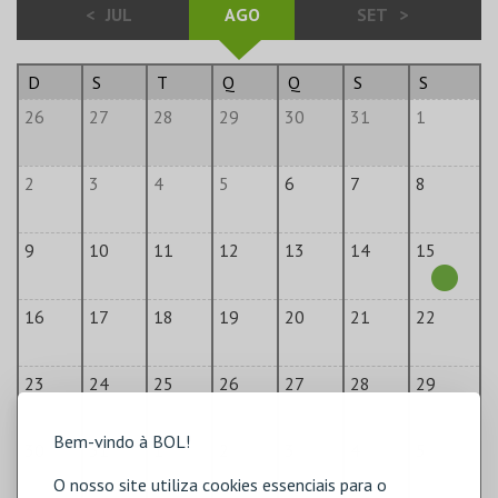
<
JUL
AGO
SET
>
D
S
T
Q
Q
S
S
26
27
28
29
30
31
1
2
3
4
5
6
7
8
9
10
11
12
13
14
15
16
17
18
19
20
21
22
23
24
25
26
27
28
29
Bem-vindo à BOL!
30
31
1
2
3
4
5
O nosso site utiliza cookies essenciais para o