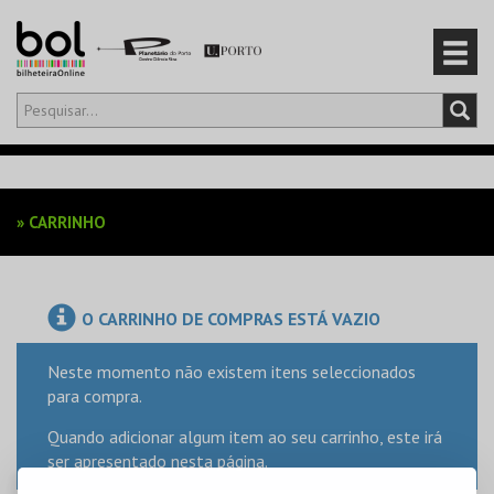
Olá,
iniciar sessão
PT
0
CARRINHO
»
CARRINHO
EVENTOS
CARTÕES
O CARRINHO DE COMPRAS ESTÁ VAZIO
PRODUTOS
Neste momento não existem itens seleccionados
para compra.
Quando adicionar algum item ao seu carrinho, este irá
ser apresentado nesta página.