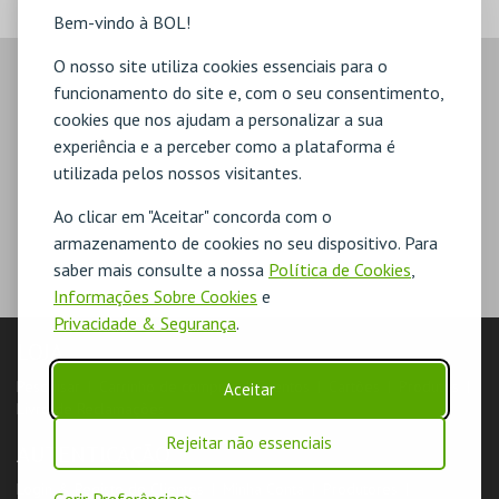
Bem-vindo à BOL!
O nosso site utiliza cookies essenciais para o
funcionamento do site e, com o seu consentimento,
cookies que nos ajudam a personalizar a sua
experiência e a perceber como a plataforma é
utilizada pelos nossos visitantes.
Ao clicar em "Aceitar" concorda com o
armazenamento de cookies no seu dispositivo. Para
saber mais consulte a nossa
Política de Cookies
,
Informações Sobre Cookies
e
Privacidade & Segurança
.
LOJA
Pesquisar
Carrinho de compras
Eventos
Cartões
Produtos
Aceitar
Livro de Reclamações
Rejeitar não essenciais
AUTENTICAÇÃO
Login & Registo de Clientes
Minha Conta
Produtores
Gerir Preferências